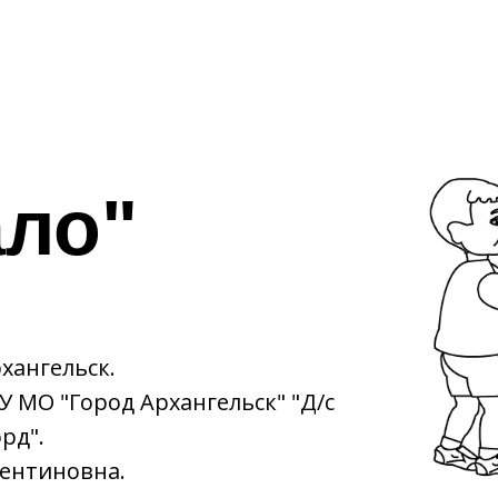
ало"
рхангельск.
 МО "Город Архангельск" "Д/с
рд".
лентиновна.