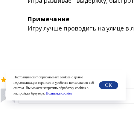
Игра развивает выдержку, быстроту
Примечание
Игру лучше проводить на улице в л
Настоящий сайт обрабатывает сookies с целью
/
4.3
6
персонализации сервисов и удобства пользования веб-
OK
сайтом. Вы можете запретить обработку сookies в
настройках браузера.
Политика cookies
Новые
Лучшие
Ранее
(8)
Евгения Чупахина
2023.05.31 21:59