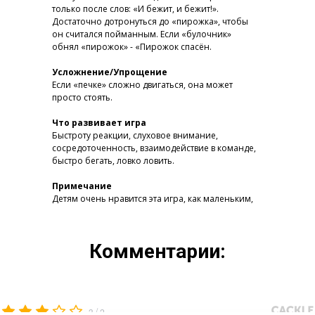
только после слов: «И бежит, и бежит!».
Достаточно дотронуться до «пирожка», чтобы
он считался пойманным. Если «булочник»
обнял «пирожок» - «Пирожок спасён.
Усложнение/Упрощение
Если «печке» сложно двигаться, она может
просто стоять.
Что развивает игра
Быстроту реакции, слуховое внимание,
сосредоточенность, взаимодействие в команде,
быстро бегать, ловко ловить.
Примечание
Детям очень нравится эта игра, как маленьким,
так и взрослым детям. После этой игры у детей
хороший аппетит.
Комментарии:
/
3
2