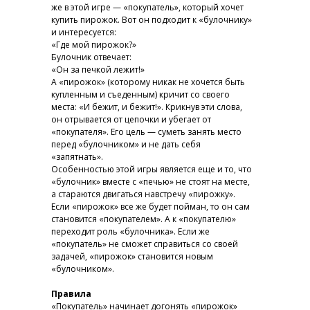
же в этой игре — «покупатель», который хочет
купить пирожок. Вот он подходит к «булочнику»
и интересуется:
«Где мой пирожок?»
Булочник отвечает:
«Он за печкой лежит!»
А «пирожок» (которому никак не хочется быть
купленным и съеденным) кричит со своего
места: «И бежит, и бежит!». Крикнув эти слова,
он отрывается от цепочки и убегает от
«покупателя». Его цель — суметь занять место
перед «булочником» и не дать себя
«запятнать».
Особенностью этой игры является еще и то, что
«булочник» вместе с «печью» не стоят на месте,
а стараются двигаться навстречу «пирожку».
Если «пирожок» все же будет пойман, то он сам
становится «покупателем». А к «покупателю»
переходит роль «булочника». Если же
«покупатель» не сможет справиться со своей
задачей, «пирожок» становится новым
«булочником».
Правила
«Покупатель» начинает догонять «пирожок»