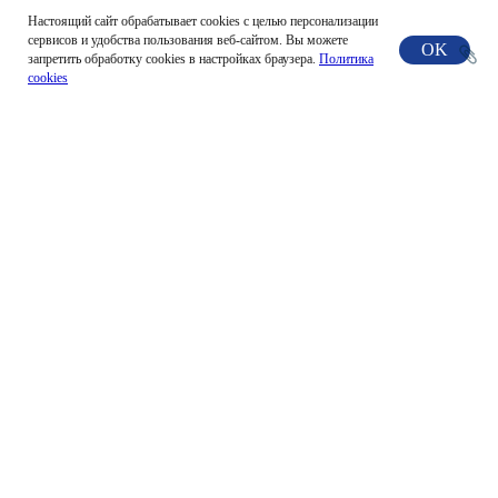
Настоящий сайт обрабатывает сookies с целью персонализации
сервисов и удобства пользования веб-сайтом. Вы можете
OK
запретить обработку сookies в настройках браузера.
Политика
cookies
Новые
(6)
Филатова Наталья
20.01 12:53
Здравствуйте, Вас приветствует старшая группа "Лучики" 
МБДОУ д/с 23  "Солнышко" г. Зеленогорск. Рассматривая 
картину "Дети" В. Н. Леонович дети рассуждали:

-Где этот мальчик ударил так коленку? У меня так было, 
когда я упала с велосипеда. . 

- У наших соседей такая же собака или почти такая же...

 -Ой, а я тоже люблю оладушки со сметаной.... 

-Это не оладушки, это булочки, а может пирожки. Я тоже 
ем пирожки со сметаной, а мама не ест пирожки... 

Стали выбирать подходящую игру. Выбор пал на 
"вкусную" игру "пирожок". Выучили слова. Василиса 
вызвалась быть булочником, желающие побегать, 
конечно мальчики- покупатель и пирожок.  

Пирожок совсем не торопился вставать перед 